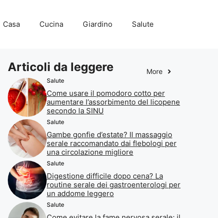
Casa
Cucina
Giardino
Salute
Articoli da leggere
More
Salute
Come usare il pomodoro cotto per
aumentare l’assorbimento del licopene
secondo la SINU
Salute
Gambe gonfie d’estate? Il massaggio
serale raccomandato dai flebologi per
una circolazione migliore
Salute
Digestione difficile dopo cena? La
routine serale dei gastroenterologi per
un addome leggero
Salute
Come evitare la fame nervosa serale: il