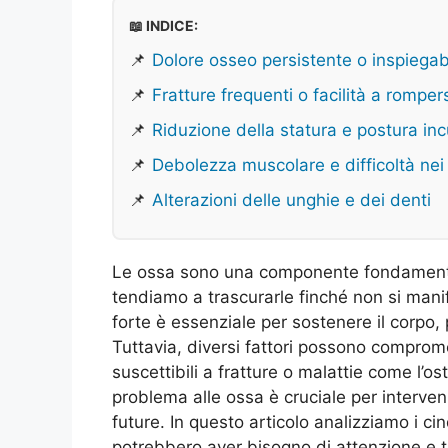
📖 INDICE:
📌
Dolore osseo persistente o inspiegab
📌
Fratture frequenti o facilità a romper
📌
Riduzione della statura e postura in
📌
Debolezza muscolare e difficoltà nei
📌
Alterazioni delle unghie e dei denti
Le ossa sono una componente fondamenta
tendiamo a trascurarle finché non si mani
forte è essenziale per sostenere il corpo,
Tuttavia, diversi fattori possono comprom
suscettibili a fratture o malattie come l’o
problema alle ossa è cruciale per interve
future. In questo articolo analizziamo i ci
potrebbero aver bisogno di attenzione e t