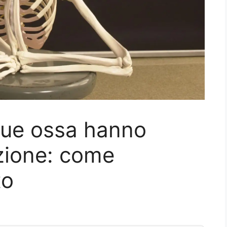
 tue ossa hanno
zione: come
to