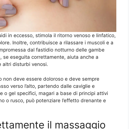
idi in eccesso, stimola il ritorno venoso e linfatico,
re. Inoltre, contribuisce a rilassare i muscoli e a
compromessa dal fastidio notturno delle gambe
, se eseguita correttamente, aiuta anche a
altri disturbi venosi.
gio non deve essere doloroso e deve sempre
sso verso l’alto, partendo dalle caviglie e
e o gel specifici, magari a base di principi attivi
no o rusco, può potenziare l’effetto drenante e
ttamente il massaggio