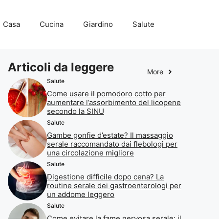
Casa
Cucina
Giardino
Salute
Articoli da leggere
More
Salute
Come usare il pomodoro cotto per
aumentare l’assorbimento del licopene
secondo la SINU
Salute
Gambe gonfie d’estate? Il massaggio
serale raccomandato dai flebologi per
una circolazione migliore
Salute
Digestione difficile dopo cena? La
routine serale dei gastroenterologi per
un addome leggero
Salute
Come evitare la fame nervosa serale: il