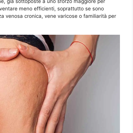
e, già sottoposte a uno sforzo maggiore per
iventare meno efficienti, soprattutto se sono
nza venosa cronica, vene varicose o familiarità per