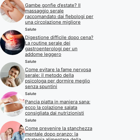
Gambe gonfie d’estate? Il
massaggio serale
raccomandato dai flebologi per
una circolazione migliore
Salute
Digestione difficile dopo cena?
La routine serale dei
gastroenterologi per un
addome leggero
Salute
Come evitare la fame nervosa
serale: il metodo della
psicologa per dormire meglio
senza spuntini
Salute
Pancia piatta in maniera sana:
ecco la colazione salata
consigliata dai nutrizionisti
Salute
Come prevenire la stanchezza
mentale dopo pranzo: la
strategia alimentare della