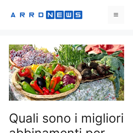
Vai
al
Menu
contenuto
Quali sono i migliori
abbinamenti per